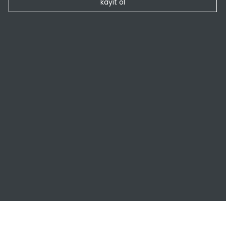
kayıt ol
BİZİ ZİYARET EDİN