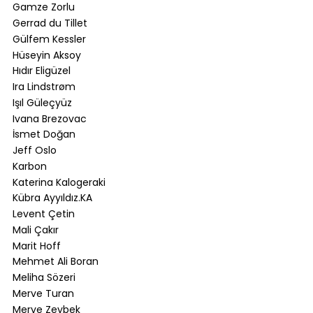
Gamze Zorlu
Gerrad du Tillet
Gülfem Kessler
Hüseyin Aksoy
Hıdır Eligüzel
Ira Lindstrøm
Işıl Güleçyüz
Ivana Brezovac
İsmet Doğan
Jeff Oslo
Karbon
Katerina Kalogeraki
Kübra Ayyıldız.KA
Levent Çetin
Mali Çakır
Marit Hoff
Mehmet Ali Boran
Meliha Sözeri
Merve Turan
Merve Zeybek