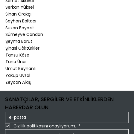
Serhat Akavcı
Serkan Yüksel
Sinan Orakçı
Soyhan Baltacı
Suzan Bayazıt
Sümeyye Candan
Şeyma Barut
Şinasi Göktürkler
Tansu Köse
Tuna Üner
Umut Reyhanlı
Yakup Uysal
Zeycan Alkış
SANATÇILAR, SERGİLER VE ETKİNLİKLERDEN
HABERDAR OLUN.
Gizlilik politikasını onaylıyorum. 
*