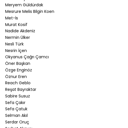
Meryem Güldürdak
Mesrure Melis Bilgin Koen
Met-İs
Murat Kosif
Nadide Akdeniz
Nermin Ülker
Nesli Türk
Nesrin İçen
Okyanus Çağrı Çamcı
Öner Başkan
Özge Enginöz
Öznur Eren
Reach Geblo
Reşat Bayraktar
Sabire Susuz
Sefa Çakır
Sefa Çatuk
Selman Akıl
Serdar Oruç