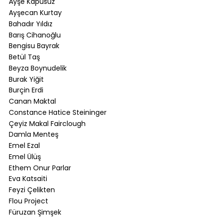
Ayşe Kapusuz
Ayşecan Kurtay
Bahadır Yıldız
Barış Cihanoğlu
Bengisu Bayrak
Betül Taş
Beyza Boynudelik
Burak Yiğit
Burçin Erdi
Canan Maktal
Constance Hatice Steininger
Çeyiz Makal Fairclough
Damla Menteş
Emel Ezal
Emel Ülüş
Ethem Onur Parlar
Eva Katsaiti
Feyzi Çelikten
Flou Project
Füruzan Şimşek