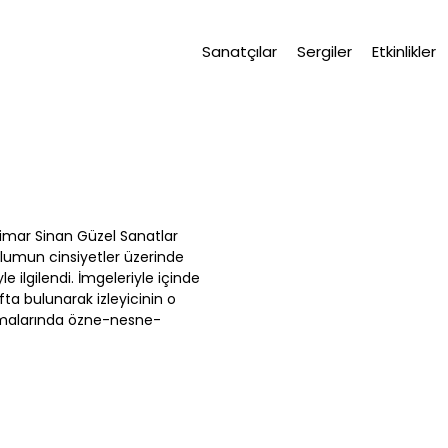
Sanatçılar
Sergiler
Etkinlikler
imar Sinan Güzel Sanatlar
plumun cinsiyetler üzerinde
e ilgilendi. İmgeleriyle içinde
a bulunarak izleyicinin o
şmalarında özne-nesne-