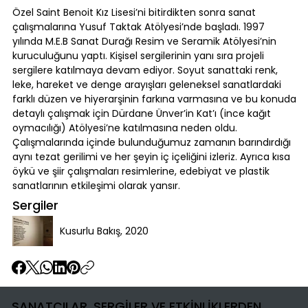
Özel Saint Benoit Kız Lisesi’ni bitirdikten sonra sanat
çalışmalarına Yusuf Taktak Atölyesi’nde başladı. 1997
yılında M.E.B Sanat Durağı Resim ve Seramik Atölyesi’nin
kuruculuğunu yaptı. Kişisel sergilerinin yanı sıra projeli
sergilere katılmaya devam ediyor. Soyut sanattaki renk,
leke, hareket ve denge arayışları geleneksel sanatlardaki
farklı düzen ve hiyerarşinin farkına varmasına ve bu konuda
detaylı çalışmak için Dürdane Ünver’in Kat’ı (ince kağıt
oymacılığı) Atölyesi’ne katılmasına neden oldu.
Çalışmalarında içinde bulunduğumuz zamanın barındırdığı
aynı tezat gerilimi ve her şeyin iç içeliğini izleriz. Ayrıca kısa
öykü ve şiir çalışmaları resimlerine, edebiyat ve plastik
sanatlarının etkileşimi olarak yansır.
Sergiler
Kusurlu Bakış, 2020
SANATÇILAR, SERGİLER VE ETKİNLİKLERDEN