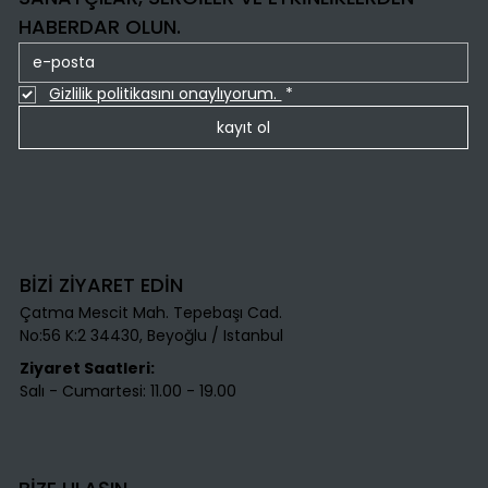
HABERDAR OLUN.
Gizlilik politikasını onaylıyorum. 
*
kayıt ol
BİZİ ZİYARET EDİN
Çatma Mescit Mah. Tepebaşı Cad.
No:56 K:2 34430, Beyoğlu / Istanbul​
Ziyaret Saatleri:
Salı - Cumartesi: 11.00 - 19.00