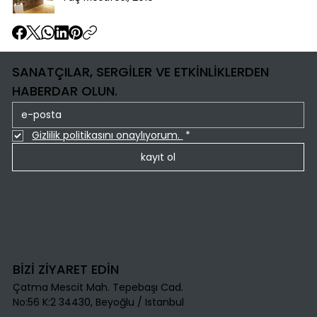
SANATÇILAR, SERGİLER VE ETKİNLİKLERDEN
HABERDAR OLUN.
Gizlilik politikasını onaylıyorum. 
*
kayıt ol
BİZİ ZİYARET EDİN
Çatma Mescit Mah. Tepebaşı Cad.
No:56 K:2 34430, Beyoğlu / Istanbul​