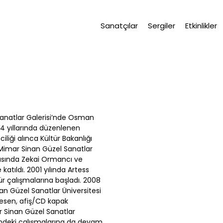
Sanatçılar
Sergiler
Etkinlikler
Sanatlar Galerisi’nde Osman
74 yıllarında düzenlenen
iği alınca Kültür Bakanlığı
 Mimar Sinan Güzel Sanatlar
arasında Zekai Ormancı ve
katıldı. 2001 yılında Artess
r çalışmalarına başladı. 2008
an Güzel Sanatlar Üniversitesi
desen, afiş/CD kapak
ar Sinan Güzel Sanatlar
i’ndeki çalışmalarına da devam