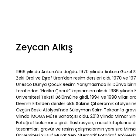
Zeycan Alkış
1966 yılında Ankara’da doğdu. 1970 yılında Ankara Güzel 
Zeki Oral ve Eşref Üren’den resim dersleri aldı. 1970 ve 19
Unesco Dünya Çocuk Resim Yarışması’nda iki Dünya birincil
tarafından “Harika Çocuk” kapsamına alındı. 1986 yılında
Üniversitesi Tekstil Bölümü’ne girdi. 1994 ve 1998 yılları 
Devrim Erbil’den dersler aldı. Sakine Çil seramik atölyesine 
Özgün Baskı Atölyesi’nde Süleyman Saim Tekcan’la gravü
yılında İMOGA Müze Sanatçısı oldu. 2013 yılında Mimar Sin
Fotoğraf bölümüne girdi. İllüstrasyon, masal kitaplarına 
tasarımları, gravür ve resim çalışmalarının yanı sıra Mim
Üniversitesi Yusuf Murat Şen Alternatif Fotoğraf Atölyes