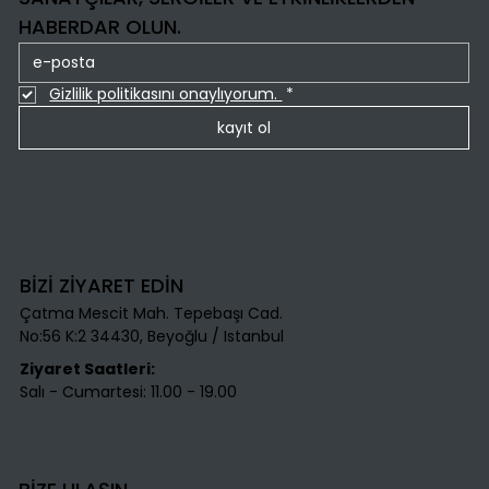
HABERDAR OLUN.
Gizlilik politikasını onaylıyorum. 
*
kayıt ol
BİZİ ZİYARET EDİN
Çatma Mescit Mah. Tepebaşı Cad.
No:56 K:2 34430, Beyoğlu / Istanbul​
Ziyaret Saatleri:
Salı - Cumartesi: 11.00 - 19.00