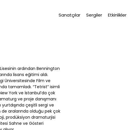
Sanatçılar
Sergiler
Etkinlikler
 Lisesinin ardından Bennington
ında lisans eğitimi aldı.
lgi Üniversitesinde Film ve
da tamamladı. “Tetrist” isimli
 New York ve İstanbul’da çok
amaturg ve proje danışmanı
 yurtdışında çeşitli sergi ve
n de aralarında olduğu pek çok
oji, prodüksiyon dramaturjisi
rsitesi Sahne ve Gösteri
 alıyor.