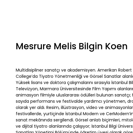
Mesrure Melis Bilgin Koen
Multidisipliner sanatçı ve akademisyen. Amerikan Robert
College’da Tiyatro Yönetmenliği ve Görsel Sanatlar alanlar
Yüksek lisans ve doktora çalışmalarını sırasıyla İstanbul Bi
Televizyon, Marmara Üniversitesinde Film Yapımı alanların
animasyon filmiyle uluslararası ödülleri bulunan sanatçı;
sayıda performans ve festivalde yardımcı yönetmen, dr
olarak yer aldı. Resim, illüstrasyon, video ve animasyonları
festivallerde, yurtiçinde İstanbul Modern ve CerModern’i
sanat mekânında sergilendi. Görsel anlatı biçimleri, mitol
ve dijital tiyatro alanlarında çalışıyor; İstanbul Bilgi Ünive
Sanatları Yönetimi Bölümünde öğretim üyesi olarak görev