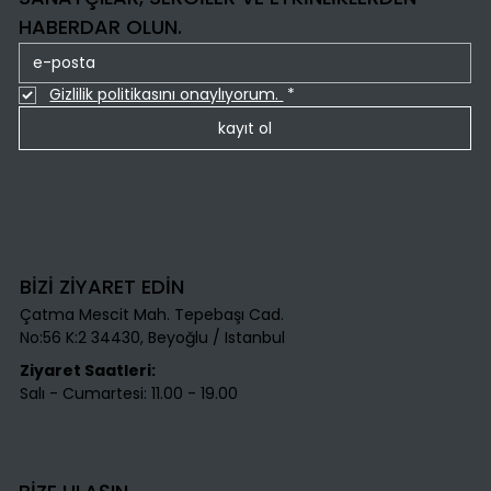
HABERDAR OLUN.
Gizlilik politikasını onaylıyorum. 
*
kayıt ol
BİZİ ZİYARET EDİN
Çatma Mescit Mah. Tepebaşı Cad.
No:56 K:2 34430, Beyoğlu / Istanbul​
Ziyaret Saatleri:
Salı - Cumartesi: 11.00 - 19.00