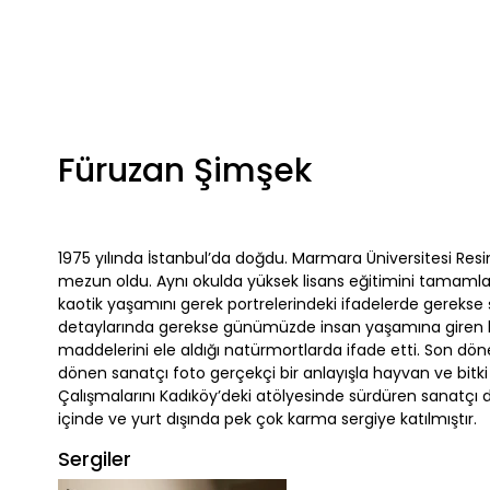
Füruzan Şimşek
1975 yılında İstanbul’da doğdu. Marmara Üniversitesi R
mezun oldu. Aynı okulda yüksek lisans eğitimini tamamladı
kaotik yaşamını gerek portrelerindeki ifadelerde gerekse ş
detaylarında gerekse günümüzde insan yaşamına giren k
maddelerini ele aldığı natürmortlarda ifade etti. Son 
dönen sanatçı foto gerçekçi bir anlayışla hayvan ve bitk
Çalışmalarını Kadıköy’deki atölyesinde sürdüren sanatçı d
içinde ve yurt dışında pek çok karma sergiye katılmıştır.
Sergiler