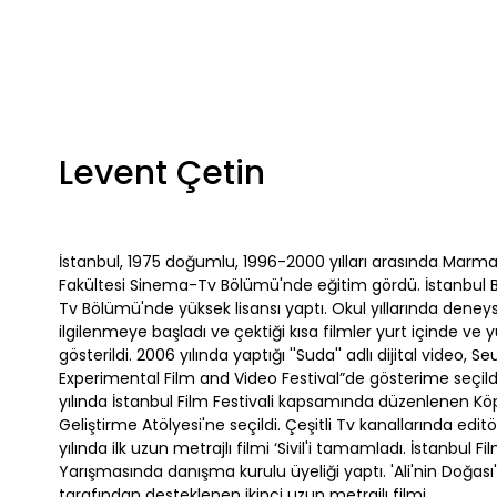
Levent Çetin
İstanbul, 1975 doğumlu, 1996-2000 yılları arasında Marma
Fakültesi Sinema-Tv Bölümü'nde eğitim gördü. İstanbul B
Tv Bölümü'nde yüksek lisansı yaptı. Okul yıllarında deney
ilgilenmeye başladı ve çektiği kısa filmler yurt içinde ve yu
gösterildi. 2006 yılında yaptığı ''Suda'' adlı dijital video, 
Experimental Film and Video Festival”de gösterime seçildi. "
yılında İstanbul Film Festivali kapsamında düzenlenen K
Geliştirme Atölyesi'ne seçildi. Çeşitli Tv kanallarında edit
yılında ilk uzun metrajlı filmi ‘Sivil'i tamamladı. İstanbul Fi
Yarışmasında danışma kurulu üyeliği yaptı. 'Ali'nin Doğası'
tarafından desteklenen ikinci uzun metrajlı filmi.