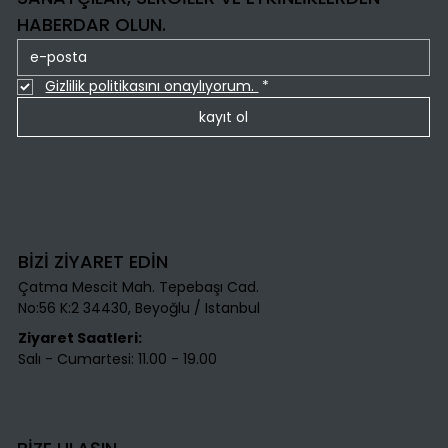
HABERDAR OLUN.
Gizlilik politikasını onaylıyorum. 
*
kayıt ol
BİZİ ZİYARET EDİN
Çatma Mescit Mah. Tepebaşı Cad.
No:56 K:2 34430, Beyoğlu / Istanbul​
Ziyaret Saatleri:
Salı - Cumartesi: 11.00 - 19.00