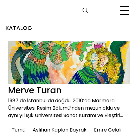
KATALOG
Merve Turan
1987’de İstanbul’da doğdu. 2010’da Marmara
Üniversitesi Resim Bölümü’nden mezun oldu ve
aynı yıl Işık Üniversitesi Sanat Kuramı ve Eleştiri
programında yüksek lisans eğitimine başladı. Yurt
Tümü
Aslıhan Kaplan Bayrak
Emre Celali
içi ve yurt dışında birçok sergiye katılan sanatçı, ilk
kişisel sergisini 2013’te açtı. 2011–2015 yılları