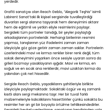
yerdedir.
Grafiti sanatçısı olan Reach Geblo, “Alegorik Teşhis” isimli
Labirent Sanat’taki ilk kişisel sergisinde tuvalleştirdiği
duvarları sergi alanına taşıyarak hem deneyimini aktarır
hem de eğitimli ve yetkin eliyle resimlerini paylaşır.
Sergideki tüm portreler tanıdığı, bir şeyler paylaştığı
arkadaşlarının portreleridir. Herhangi birilerinin resmini
yapmaz, tanışlarının yüz ifadelerini zaman zaman
izleyiciyle göz göze getirir zaman zaman saklar. Portrelerin
üzerlerindeki mavi ve kırmızı renkler birer renk değil, tüm
sokak deneyimini yaşarken önce sesiyle uyaran sonra da
grileri bozmayı yasaklayanın ışığıdır. Mavi ve kırmızı, en
soğuk ve en sıcak ana renklerdir, mavi uzaktan kırmızı da
yakından çok net hissedilir.
Sergide Reach Geblo, yaşadıklarını şahitleriyle birlikte
izleyiciyle paylaşmaktadır. Sokaktaki özgür ve eş zamanlı
kısıtlı alanı sergi mekanına taşır. Her bir tuval farklı
malzemeleriyle kalıcılıklarını hissettirirler çünkü sokakta bu
resimler her an gri bir boyayla örtülme tehlikesindedirler.
Sergideki heykel-yerleştirme, sanatçının kendisinden yola