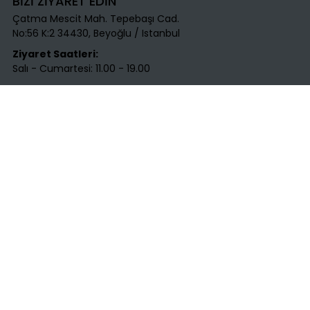
BİZİ ZİYARET EDİN
Çatma Mescit Mah. Tepebaşı Cad.
No:56 K:2 34430, Beyoğlu / Istanbul​
Ziyaret Saatleri:
Salı - Cumartesi: 11.00 - 19.00
BİZE ULAŞIN
T
:
+90 531 712 45 25​
E
:
info@labirentsanat.com