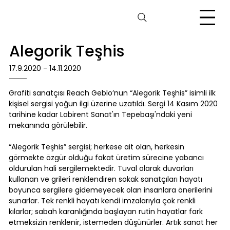
Alegorik Teşhis
17.9.2020 - 14.11.2020
Grafiti sanatçısı Reach Geblo’nun “Alegorik Teşhis” isimli ilk
kişisel sergisi yoğun ilgi üzerine uzatıldı. Sergi 14 Kasım 2020
tarihine kadar Labirent Sanat'ın Tepebaşı'ndaki yeni
mekanında görülebilir.
“Alegorik Teşhis” sergisi; herkese ait olan, herkesin
görmekte özgür olduğu fakat üretim sürecine yabancı
oldurulan hali sergilemektedir. Tuval olarak duvarları
kullanan ve grileri renklendiren sokak sanatçıları hayatı
boyunca sergilere gidemeyecek olan insanlara önerilerini
sunarlar. Tek renkli hayatı kendi imzalarıyla çok renkli
kılarlar; sabah karanlığında başlayan rutin hayatlar fark
etmeksizin renklenir, istemeden düşünürler. Artık sanat her