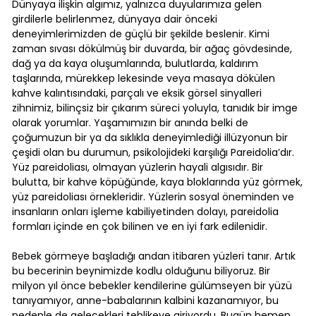
Dünyaya ilişkin algımız, yalnızca duyularımıza gelen
girdilerle belirlenmez, dünyaya dair önceki
deneyimlerimizden de güçlü bir şekilde beslenir. Kimi
zaman sıvası dökülmüş bir duvarda, bir ağaç gövdesinde,
dağ ya da kaya oluşumlarında, bulutlarda, kaldırım
taşlarında, mürekkep lekesinde veya masaya dökülen
kahve kalıntısındaki, parçalı ve eksik görsel sinyalleri
zihnimiz, bilinçsiz bir çıkarım süreci yoluyla, tanıdık bir imge
olarak yorumlar. Yaşamımızın bir anında belki de
çoğumuzun bir ya da sıklıkla deneyimlediği illüzyonun bir
çeşidi olan bu durumun, psikolojideki karşılığı Pareidolia’dır.
Yüz pareidoliası, olmayan yüzlerin hayali algısıdır. Bir
bulutta, bir kahve köpüğünde, kaya bloklarında yüz görmek,
yüz pareidoliası örnekleridir. Yüzlerin sosyal öneminden ve
insanların onları işleme kabiliyetinden dolayı, pareidolia
formları içinde en çok bilinen ve en iyi fark edilenidir.
Bebek görmeye başladığı andan itibaren yüzleri tanır. Artık
bu becerinin beynimizde kodlu olduğunu biliyoruz. Bir
milyon yıl önce bebekler kendilerine gülümseyen bir yüzü
tanıyamıyor, anne-babalarının kalbini kazanamıyor, bu
nedenle de gelecekleri tehlikeye giriyordu. Bugün hemen