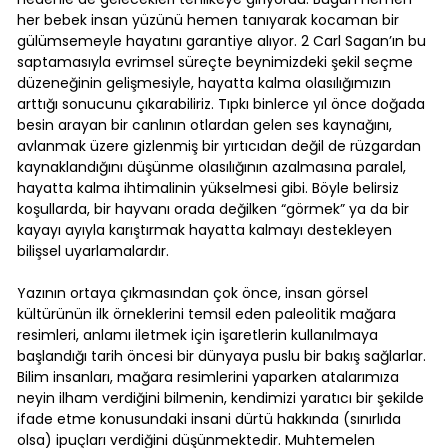
her bebek insan yüzünü hemen tanıyarak kocaman bir
gülümsemeyle hayatını garantiye alıyor. 2 Carl Sagan’ın bu
saptamasıyla evrimsel süreçte beynimizdeki şekil seçme
düzeneğinin gelişmesiyle, hayatta kalma olasılığımızın
arttığı sonucunu çıkarabiliriz. Tıpkı binlerce yıl önce doğada
besin arayan bir canlının otlardan gelen ses kaynağını,
avlanmak üzere gizlenmiş bir yırtıcıdan değil de rüzgardan
kaynaklandığını düşünme olasılığının azalmasına paralel,
hayatta kalma ihtimalinin yükselmesi gibi. Böyle belirsiz
koşullarda, bir hayvanı orada değilken “görmek” ya da bir
kayayı ayıyla karıştırmak hayatta kalmayı destekleyen
bilişsel uyarlamalardır.
Yazının ortaya çıkmasından çok önce, insan görsel
kültürünün ilk örneklerini temsil eden paleolitik mağara
resimleri, anlamı iletmek için işaretlerin kullanılmaya
başlandığı tarih öncesi bir dünyaya puslu bir bakış sağlarlar.
Bilim insanları, mağara resimlerini yaparken atalarımıza
neyin ilham verdiğini bilmenin, kendimizi yaratıcı bir şekilde
ifade etme konusundaki insani dürtü hakkında (sınırlıda
olsa) ipuçları verdiğini düşünmektedir. Muhtemelen