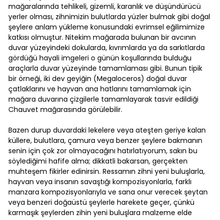
mağaralarında tehlikeli, gizemli, karanlık ve düşündürücü
yerler olması, zihnimizin bulutlarda yüzler bulmak gibi doğal
şeylere anlam yükleme konusundaki evrimsel eğilimimize
katkısı olmuştur. Nitekim mağarada bulunan bir avcının
duvar yüzeyindeki dokularda, kıvrımlarda ya da sarkıtlarda
gördüğü hayali imgeleri o günün koşullarında bulduğu
araçlarla duvar yüzeyinde tamamlaması gibi. Bunun tipik
bir örneği, iki dev geyiğin (Megaloceros) doğal duvar
çatlaklarını ve hayvan ana hatlarını tamamlamak için
mağara duvarına çizgilerle tamamlayarak tasvir edildiği
Chauvet mağarasında görülebilir.
Bazen durup duvardaki lekelere veya ateşten geriye kalan
küllere, bulutlara, çamura veya benzer şeylere bakmanın
senin için çok zor olmayacağını hatırlatıyorum, sakın bu
söylediğimi hafife alma; dikkatli bakarsan, gerçekten
muhteşem fikirler edinirsin. Ressamın zihni yeni buluşlarla,
hayvan veya insanın savaştığı kompozisyonlarla, farklı
manzara kompozisyonlarıyla ve sana onur verecek şeytan
veya benzeri doğaüstü şeylerle harekete geçer, çünkü
karmaşık şeylerden zihin yeni buluşlara malzeme elde