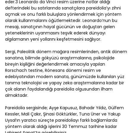
eder.3 Leonardo da Vinci resim üzerine notlar aldığı
defterindeki bu satırlarında sanatçılara pareidolia’yı zihni
açmak ve onu farklı buluşlara yönlendirmek için yöntem
olarak kullanmalarını öğütlemektedir. Leonardo’nun bu
mesajı, sanatçının hayal gücünün ve doğuştan gelen
yeteneklerinin uyanmasını teşvik ederek dünyayı
algılamanın yeni yollarını keşfetmesini sağlıyor.
Sergi, Paleolitik dönem mağara resimlerinden, antik dönem
sanatına, bilimde gökyüzü araştırmalarına, psikolojide
bireyin kişiliğini değerlendirmek amacıyla yapılan
Rorschach testine, Rönesans dönemi resim ve
edebiyatından modern sanata, günümüzde kullanılan yüz
tanıma teknolojisi ve yapay zeka araştırmalarına kadar bir
çok alanın faydalandığı pareidolia olgusundan ilham
almaktadır.
Pareidolia sergisinde; Ayşe Kapusuz, Bahadır Yıldız, Gülfem
Kessler, Mali Çakır, Şinasi Göktürkler, Tuna Üner ve Yakup
Uysal’ın yaratıcı süreçte pareidoliayı farklı bağlamlarda
yöntem olarak aldığı işlerini 30 Temmuz tarihine kadar
Labirent Sanat’ta görebilirsiniz.