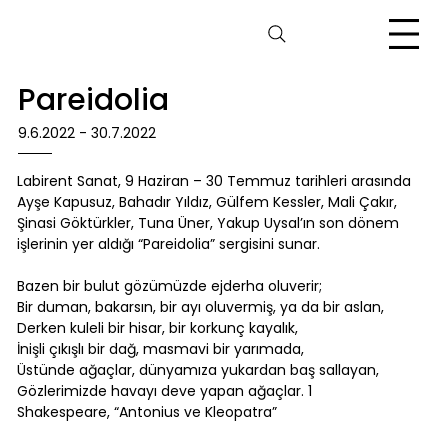
Pareidolia
9.6.2022 - 30.7.2022
Labirent Sanat, 9 Haziran – 30 Temmuz tarihleri arasında
Ayşe Kapusuz, Bahadır Yıldız, Gülfem Kessler, Mali Çakır,
Şinasi Göktürkler, Tuna Üner, Yakup Uysal’ın son dönem
işlerinin yer aldığı “Pareidolia” sergisini sunar.
Bazen bir bulut gözümüzde ejderha oluverir;
Bir duman, bakarsın, bir ayı oluvermiş, ya da bir aslan,
Derken kuleli bir hisar, bir korkunç kayalık,
İnişli çıkışlı bir dağ, masmavi bir yarımada,
Üstünde ağaçlar, dünyamıza yukardan baş sallayan,
Gözlerimizde havayı deve yapan ağaçlar. 1
Shakespeare, “Antonius ve Kleopatra”