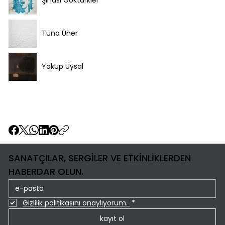
Şinasi Göktürkler
Tuna Üner
Yakup Uysal
SANATÇILAR, SERGİLER VE ETKİNLİKLERDEN
HABERDAR OLUN.
Gizlilik politikasını onaylıyorum. 
*
kayıt ol