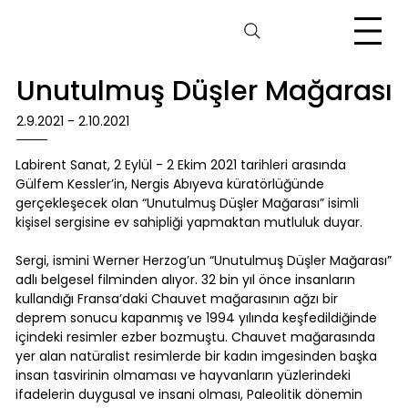
Unutulmuş Düşler Mağarası
2.9.2021 - 2.10.2021
Labirent Sanat, 2 Eylül - 2 Ekim 2021 tarihleri arasında
Gülfem Kessler’in, Nergis Abıyeva küratörlüğünde
gerçekleşecek olan “Unutulmuş Düşler Mağarası” isimli
kişisel sergisine ev sahipliği yapmaktan mutluluk duyar.
Sergi, ismini Werner Herzog’un “Unutulmuş Düşler Mağarası”
adlı belgesel filminden alıyor. 32 bin yıl önce insanların
kullandığı Fransa’daki Chauvet mağarasının ağzı bir
deprem sonucu kapanmış ve 1994 yılında keşfedildiğinde
içindeki resimler ezber bozmuştu. Chauvet mağarasında
yer alan natüralist resimlerde bir kadın imgesinden başka
insan tasvirinin olmaması ve hayvanların yüzlerindeki
ifadelerin duygusal ve insani olması, Paleolitik dönemin