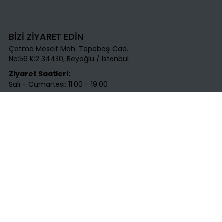
BİZİ ZİYARET EDİN
Çatma Mescit Mah. Tepebaşı Cad.
No:56 K:2 34430, Beyoğlu / Istanbul​
Ziyaret Saatleri:
Salı - Cumartesi: 11.00 - 19.00
BİZE ULAŞIN
T
:
+90 531 712 45 25​
E
:
info@labirentsanat.com