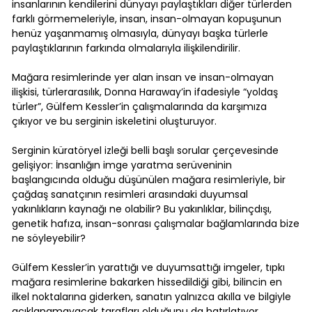
insanlarının kendilerini dünyayı paylaştıkları diğer türlerden
farklı görmemeleriyle, insan, insan-olmayan kopuşunun
henüz yaşanmamış olmasıyla, dünyayı başka türlerle
paylaştıklarının farkında olmalarıyla ilişkilendirilir.
Mağara resimlerinde yer alan insan ve insan-olmayan
ilişkisi, türlerarasılık, Donna Haraway’in ifadesiyle “yoldaş
türler”, Gülfem Kessler’in çalışmalarında da karşımıza
çıkıyor ve bu serginin iskeletini oluşturuyor.
Serginin küratöryel izleği belli başlı sorular çerçevesinde
gelişiyor: İnsanlığın imge yaratma serüveninin
başlangıcında olduğu düşünülen mağara resimleriyle, bir
çağdaş sanatçının resimleri arasındaki duyumsal
yakınlıkların kaynağı ne olabilir? Bu yakınlıklar, bilinçdışı,
genetik hafıza, insan-sonrası çalışmalar bağlamlarında bize
ne söyleyebilir?
Gülfem Kessler’in yarattığı ve duyumsattığı imgeler, tıpkı
mağara resimlerine bakarken hissedildiği gibi, bilincin en
ilkel noktalarına giderken, sanatın yalnızca akılla ve bilgiyle
açıklanamayacak tarafları olduğunu da hatırlatıyor.