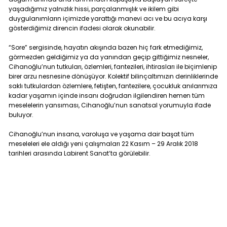
yaşadığımız yalnızlık hissi, parçalanmışlık ve ikilem gibi
duygulanımların içimizde yarattığı manevi acı ve bu acıya karşı
gösterdiğimiz direncin ifadesi olarak okunabilir.
“Sore” sergisinde, hayatın akışında bazen hiç fark etmediğimiz,
görmezden geldiğimiz ya da yanından geçip gittiğimiz nesneler,
Cihanoğlu’nun tutkuları, özlemleri, fantezileri, ihtirasları ile biçimlenip
birer arzu nesnesine dönüşüyor. Kolektif bilinçaltımızın derinliklerinde
saklı tutkulardan özlemlere, fetişten, fantezilere, çocukluk anılarımıza
kadar yaşamın içinde insanı doğrudan ilgilendiren hemen tüm
meselelerin yansıması, Cihanoğlu’nun sanatsal yorumuyla ifade
buluyor.
Cihanoğlu’nun insana, varoluşa ve yaşama dair başat tüm
meseleleri ele aldığı yeni çalışmaları 22 Kasım – 29 Aralık 2018
tarihleri arasında Labirent Sanat’ta görülebilir.