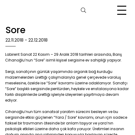
Sore
22.11.2018 - 22.12.2018
Labirent Sanat 22 Kasım – 29 Aralık 2018 tarihleri arasında, Barış
Cihanoğlu’nun “Sore” isimli kişisel sergisine ev sahipliği yapıyor.
Sergi, sanatçının günlük yaşamında organik bağ kurduğu
malzemelerden ürettiği çalışmalarıyla genel çerçevede varoluş
meselesine, özelde ise “Sore” kavramı üzerine odaklanıyor. Sanatçı
“Sore” başlıklı sergisinde pentürden, heykele ve enstalasyona kadar
farklı disiplinlerde ürettiği işleriyle izleyenleri şaşırtmaya devam
ediyor.
Cihanoğlu’nun tüm sanatsal yaratım sürecini besleyen ve bu
sergisinde etkisi güçlenen “Yara / Sore” kavramı, onun için sadece
fiziksel bir travmanın ötesinde bir anlam taşıyor ve yara’nın
psikolojik etkileri üzerine daha çok kafa yoruyor. Üretimleri insanın
doğum anında ana rahminden kopuşuyla başlayan süreçte