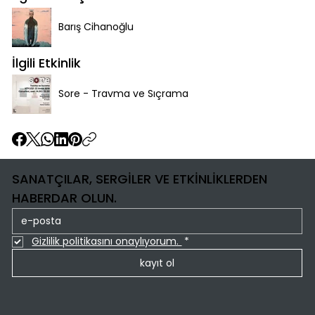
Barış Cihanoğlu
İlgili Etkinlik
Sore - Travma ve Sıçrama
SANATÇILAR, SERGİLER VE ETKİNLİKLERDEN
HABERDAR OLUN.
Gizlilik politikasını onaylıyorum. 
*
kayıt ol