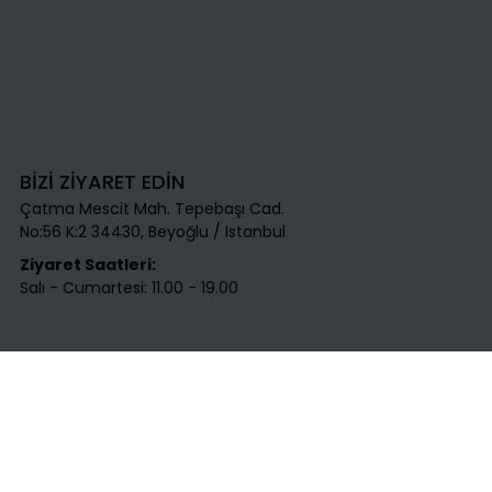
BİZİ ZİYARET EDİN
Çatma Mescit Mah. Tepebaşı Cad.
No:56 K:2 34430, Beyoğlu / Istanbul​
Ziyaret Saatleri:
Salı - Cumartesi: 11.00 - 19.00
BİZE ULAŞIN