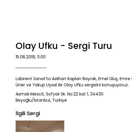
Olay Ufku - Sergi Turu
15.06.2019, 11.00
Labirent Sanat’ta Aslıhan Kaplan Bayrak, Emel Ülüş, Emre C
Üner ve Yakup Uysal ile Olay Ufku sergisini konuşuyoruz.
Asmalı Mescit, Sofyalı Sk. No:22 kat 1, 34430
Beyoğlu/İstanbul, Türkiye
İlgili Sergi