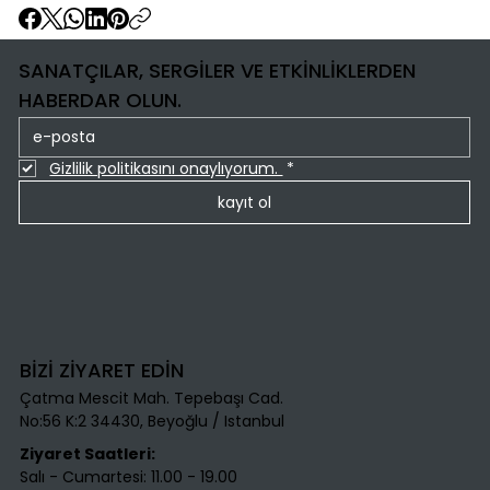
SANATÇILAR, SERGİLER VE ETKİNLİKLERDEN
HABERDAR OLUN.
Gizlilik politikasını onaylıyorum. 
*
kayıt ol
BİZİ ZİYARET EDİN
Çatma Mescit Mah. Tepebaşı Cad.
No:56 K:2 34430, Beyoğlu / Istanbul​
Ziyaret Saatleri:
Salı - Cumartesi: 11.00 - 19.00