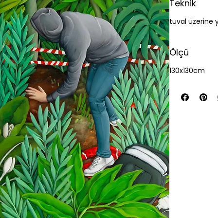
Teknik
tuval üzerine 
Ölçü
130x130cm