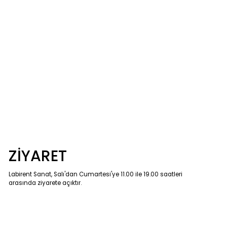
ZİYARET
Labirent Sanat, Salı'dan Cumartesi'ye 11.00 ile 19.00 saatleri
arasında ziyarete açıktır.