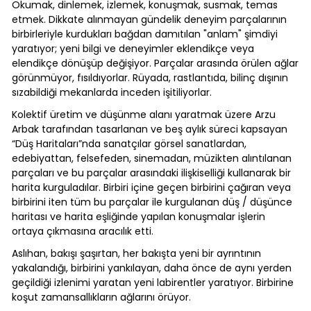
Okumak, dinlemek, izlemek, konuşmak, susmak, temas
etmek. Dikkate alınmayan gündelik deneyim parçalarının
birbirleriyle kurdukları bağdan damıtılan "anlam" şimdiyi
yaratıyor; yeni bilgi ve deneyimler eklendikçe veya
elendikçe dönüşüp değişiyor. Parçalar arasında örülen ağlar
görünmüyor, fısıldıyorlar. Rüyada, rastlantıda, bilinç dışının
sızabildiği mekanlarda inceden işitiliyorlar.
Kolektif üretim ve düşünme alanı yaratmak üzere Arzu
Arbak tarafından tasarlanan ve beş aylık süreci kapsayan
“Düş Haritaları”nda sanatçılar görsel sanatlardan,
edebiyattan, felsefeden, sinemadan, müzikten alıntılanan
parçaları ve bu parçalar arasındaki ilişkiselliği kullanarak bir
harita kurguladılar. Birbiri içine geçen birbirini çağıran veya
birbirini iten tüm bu parçalar ile kurgulanan düş / düşünce
haritası ve harita eşliğinde yapılan konuşmalar işlerin
ortaya çıkmasına aracılık etti.
Aslıhan, bakışı şaşırtan, her bakışta yeni bir ayrıntının
yakalandığı, birbirini yankılayan, daha önce de aynı yerden
geçildiği izlenimi yaratan yeni labirentler yaratıyor. Birbirine
koşut zamansallıkların ağlarını örüyor.