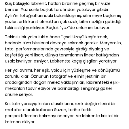
Kuş bakışıyla labirent, hatları birbirine geçmiş bir yüze
benzer. Yüz sanki boşluk tarafından yutuluyor gibidir.
Aylin’in fotoğraflarındaki bulanıklaşmış, silinmeye başlamış
yüzler, artık kanıt olmaktan çok uzak; bilinmezliğin getirdiği
tekinsizliği yankılıyor. Boşluk “yüz”de anlamını buluyor.
Tekinsiz bir yolculukta önce “İçsel Uzay”ı keşfetmek,
bedenin tüm hisslerini devreye sokmak gerekir. Meryem’in,
foto-performanslarında çevresiyle girdiği diyalog ve
keşfettiği yeni lisan, dünya tanımlarının lineer katılığından
uzak; kıvrılıyor, esniyor. Labirentte kaçış çizgileri yaratıyor.
Her yol ayrımı, her eşik, yolcu için yüzleşme ve dönüşümü
zorunlu kılar. Öznur’un fotoğraf ve elinin jestinin bir
aradalığından doğan melez yaklaşımları, labirentteki eşik-
mekanları tasvir ediyor ve barındırdığı zenginliği gözler
önüne seriyor.
Kristalin yansıyıp kırılan olasılıklarını, renk değişimlerini bir
metafor olarak kullanan Suzan, tarihe farklı
perspektiflerden bakmayı öneriyor. Ve labirente kristal bir
katman ekliyor.