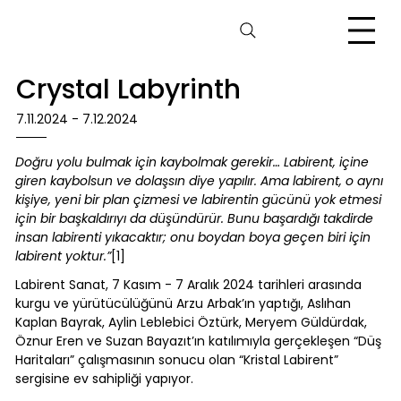
Crystal Labyrinth
7.11.2024 - 7.12.2024
Doğru yolu bulmak için kaybolmak gerekir… Labirent, içine
giren kaybolsun ve dolaşsın diye yapılır. Ama labirent, o aynı
kişiye, yeni bir plan çizmesi ve labirentin gücünü yok etmesi
için bir başkaldırıyı da düşündürür. Bunu başardığı takdirde
insan labirenti yıkacaktır; onu boydan boya geçen biri için
labirent yoktur.”
[1]
Labirent Sanat, 7 Kasım - 7 Aralık 2024 tarihleri arasında
kurgu ve yürütücülüğünü Arzu Arbak’ın yaptığı, Aslıhan
Kaplan Bayrak, Aylin Leblebici Öztürk, Meryem Güldürdak,
Öznur Eren ve Suzan Bayazıt’ın katılımıyla gerçekleşen “Düş
Haritaları” çalışmasının sonucu olan “Kristal Labirent”
sergisine ev sahipliği yapıyor.