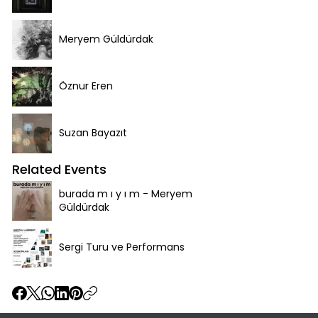
Meryem Güldürdak
Öznur Eren
Suzan Bayazıt
Related Events
burada m ı y ı m - Meryem
Güldürdak
Sergi Turu ve Performans