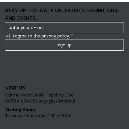
STAY UP-TO-DATE ON ARTISTS, EXHIBITIONS,
AND EVENTS.
I agree to the privacy policy.
*
sign up
VISIT US
Çatma Mescit Mah. Tepebaşı Cad.
No:56 K:2 34430, Beyoğlu / Istanbul​
Visiting Hours:
Tuesday - Saturday: 11:00 - 19:00