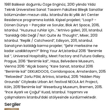
1981 Balıkesir doğumlu Özge Enginöz, 2010 yılında Yıldız
Teknik Üniversitesi Sanat Tasarım Fakültesi Bileşik Sanatlar
bölümünden mezun oldu. İstanbul’da iki yıllık Art Center
Residence programına katıldı. Kişisel projeleri; ‘’Loop? -
Dönen Dünya – Parçalar ve Sorular, Blok Art Space, 2016,
Istanbul. ‘’Huzursuz ruhlar için…’’Artnivo galeri, 201, Istanbul.
“Sanıldığı Gibi Değil / Not Quite As Thought”, Mixer, 2013
Istanbul. “Replik / Catchword”, Edisyon, 2011, Istanbul.
Sanatçının katıldığı karma projeler; “Şehir merkezine ne
kadar uzaklıktayım?” Bring Your Art,Istanbul 2016 ‘’Benimle
kal ‘’, Universal Hospitality, Meet Factory and Futura Gallery,
Prague, 2016 ‘’Benimle kal’’, Haus, Belvedere Museum,
Vienna 2016 ‘’Alçak basınç ‘’Kare Sanat, Istanbul 2016
‘’Benimle kal’’ DEKIJKDOOS, Corridorspace, Amsterdam, 2015
‘’Reloeded’’ Zorlu PSM, Artnivo, Istanbul, 2015 “Hidden Play
Grounds” Cityleaks Urban Art festival NEOLA Art Project,
Köln, 2015”Benimle kal” Weserburg Museum, Bremen, 2015.
“İnce Ayarlı ve Çoğul” Kuad, Istanbul. Yaşamını ve
çalışmalarını İstanbul’daki atölyesinde sürdürmektedir.
Sergiler