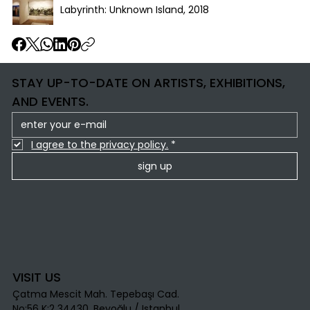
Labyrinth: Unknown Island, 2018
STAY UP-TO-DATE ON ARTISTS, EXHIBITIONS,
AND EVENTS.
I agree to the privacy policy.
*
sign up
VISIT US
Çatma Mescit Mah. Tepebaşı Cad.
No:56 K:2 34430, Beyoğlu / Istanbul​