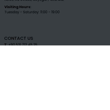
Visiting Hours:
Tuesday - Saturday: 11:00 - 19:00
CONTACT US
T
: +90 531 712 45 25​
E
:
info@labirentsanat.com
Labirent Sanat © 2018