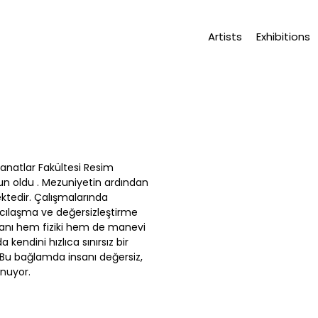
Artists
Exhibitions
Sanatlar Fakültesi Resim
n oldu . Mezuniyetin ardından
ktedir. Çalışmalarında
cılaşma ve değersizleştirme
anı hem fiziki hem de manevi
ndini hızlıca sınırsız bir
r. Bu bağlamda insanı değersiz,
unuyor.