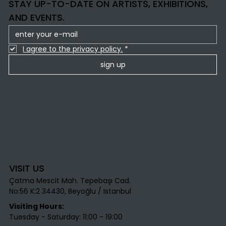
STAY UP-TO-DATE ON ARTISTS, EXHIBITIONS,
AND EVENTS.
I agree to the privacy policy.
*
sign up
VISIT US
Çatma Mescit Mah. Tepebaşı Cad.
No:56 K:2 34430, Beyoğlu / Istanbul​
Visiting Hours:
Tuesday - Saturday: 11:00 - 19:00