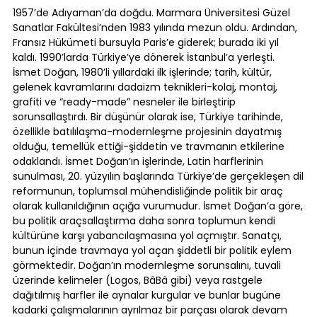
1957’de Adıyaman’da doğdu. Marmara Üniversitesi Güzel
Sanatlar Fakültesi’nden 1983 yılında mezun oldu. Ardından,
Fransız Hükümeti bursuyla Paris’e giderek; burada iki yıl
kaldı. 1990’larda Türkiye’ye dönerek İstanbul’a yerleşti.
İsmet Doğan, 1980’li yıllardaki ilk işlerinde; tarih, kültür,
gelenek kavramlarını dadaizm teknikleri-kolaj, montaj,
grafiti ve “ready-made” nesneler ile birleştirip
sorunsallaştırdı. Bir düşünür olarak ise, Türkiye tarihinde,
özellikle batılılaşma-modernleşme projesinin dayatmış
olduğu, temellük ettiği-şiddetin ve travmanın etkilerine
odaklandı. İsmet Doğan’ın işlerinde, Latin harflerinin
sunulması, 20. yüzyılın başlarında Türkiye’de gerçekleşen dil
reformunun, toplumsal mühendisliğinde politik bir araç
olarak kullanıldığının açığa vurumudur. İsmet Doğan’a göre,
bu politik araçsallaştırma daha sonra toplumun kendi
kültürüne karşı yabancılaşmasına yol açmıştır. Sanatçı,
bunun içinde travmaya yol açan şiddetli bir politik eylem
görmektedir. Doğan’ın modernleşme sorunsalını, tuvali
üzerinde kelimeler (Logos, BâBâ gibi) veya rastgele
dağıtılmış harfler ile aynalar kurgular ve bunlar bugüne
kadarki çalışmalarının ayrılmaz bir parçası olarak devam