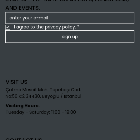
AND EVENTS.
I agree to the privacy policy.
*
sign up
VISIT US
Çatma Mescit Mah. Tepebaşı Cad.
No:56 K:2 34430, Beyoğlu / Istanbul​
Visiting Hours:
Tuesday - Saturday: 11:00 - 19:00