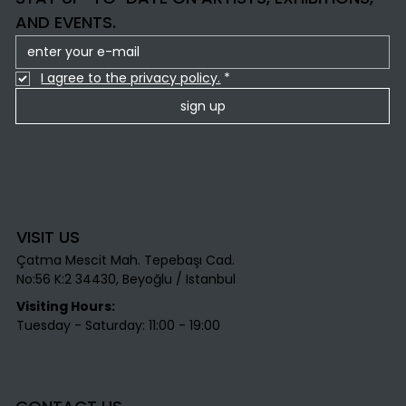
AND EVENTS.
I agree to the privacy policy.
*
sign up
VISIT US
Çatma Mescit Mah. Tepebaşı Cad.
No:56 K:2 34430, Beyoğlu / Istanbul​
Visiting Hours:
Tuesday - Saturday: 11:00 - 19:00