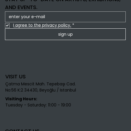
AND EVENTS.
I agree to the privacy policy.
*
sign up
VISIT US
Çatma Mescit Mah. Tepebaşı Cad.
No:56 K:2 34430, Beyoğlu / Istanbul​
Visiting Hours:
Tuesday - Saturday: 11:00 - 19:00