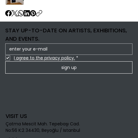
STAY UP-TO-DATE ON ARTISTS, EXHIBITIONS,
AND EVENTS.
I agree to the privacy policy.
*
sign up
VISIT US
Çatma Mescit Mah. Tepebaşı Cad.
No:56 K:2 34430, Beyoğlu / Istanbul​