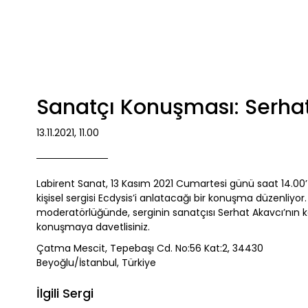
Sanatçı Konuşması: Serha
13.11.2021, 11.00
Labirent Sanat, 13 Kasım 2021 Cumartesi günü saat 14.00’te
kişisel sergisi Ecdysis’i anlatacağı bir konuşma düzenliyo
moderatörlüğünde, serginin sanatçısı Serhat Akavcı’nın ka
konuşmaya davetlisiniz.
Çatma Mescit, Tepebaşı Cd. No:56 Kat:2, 34430
Beyoğlu/İstanbul, Türkiye
İlgili Sergi