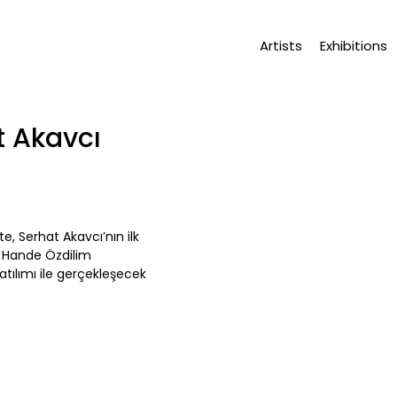
Artists
Exhibitions
t Akavcı
, Serhat Akavcı’nın ilk
r. Hande Özdilim
tılımı ile gerçekleşecek