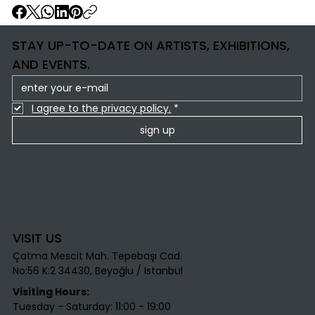
STAY UP-TO-DATE ON ARTISTS, EXHIBITIONS,
AND EVENTS.
I agree to the privacy policy.
*
sign up
VISIT US
Çatma Mescit Mah. Tepebaşı Cad.
No:56 K:2 34430, Beyoğlu / Istanbul​
Visiting Hours:
Tuesday - Saturday: 11:00 - 19:00